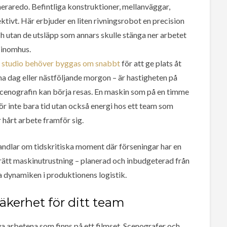
raredo. Befintliga konstruktioner, mellanväggar,
tivt. Här erbjuder en liten rivningsrobot en precision
ch utan de utsläpp som annars skulle stänga ner arbetet
inomhus.
 studio behöver byggas om snabbt
för att ge plats åt
 dag eller nästföljande morgon – är hastigheten på
a scenografin kan börja resas. En maskin som på en timme
gör inte bara tid utan också energi hos ett team som
 hårt arbete framför sig.
handlar om tidskritiska moment där förseningar har en
 rätt maskinutrustning – planerad och inbudgeterad från
a dynamiken i produktionens logistik.
äkerhet för ditt team
va arbetena som finns på ett filmset. Scenografer och