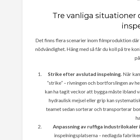
Tre vanliga situationer
insp
Det finns flera scenarier inom filmproduktion där t
nödvändighet. Häng med så får du koll på tre konk
på
Strike efter avslutad inspelning.
När kame
”strike” – rivningen och bortforslingen av h
kan ha tagit veckor att bygga måste ibland v
hydraulisk mejsel eller grip kan systemati
teamet sedan sorterar och transporterar bort,
h
Anpassning av ruffiga industrilokaler 
inspelningsplatserna – nedlagda fabrike