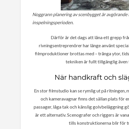
Noggrann planering av scenbygget är avgörande fö
inspelningsperioden.
Därför är det dags att låna ett grepp fr
rivningsentreprenörer har länge använt specia
filmproduktioner brottas med – trånga ytor, tid
tekniken är fullt tillgänglig även
När handkraft och släg
En stor filmstudio kan se rymlig ut på ritningen, m
och kameravagnar finns det sällan plats för e
passager, låga tak och känslig golvbeläggning gör
är ett alternativ. Scenografer och riggers är va
tills konstruktionerna blir för t