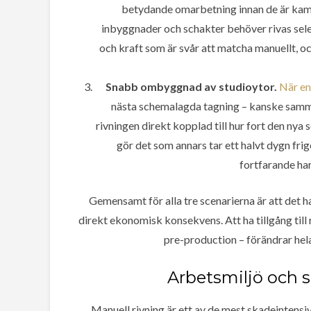
betydande omarbetning innan de är kame
inbyggnader och schakter behöver rivas selek
och kraft som är svår att matcha manuellt, o
Snabb ombyggnad av studioytor.
När en
nästa schemalagda tagning – kanske samma
rivningen direkt kopplad till hur fort den ny
gör det som annars tar ett halvt dygn fri
fortfarande har
Gemensamt för alla tre scenarierna är att det 
direkt ekonomisk konsekvens. Att ha tillgång till
pre-production – förändrar hel
Arbetsmiljö och s
Manuell rivning är ett av de mest skadeintensi