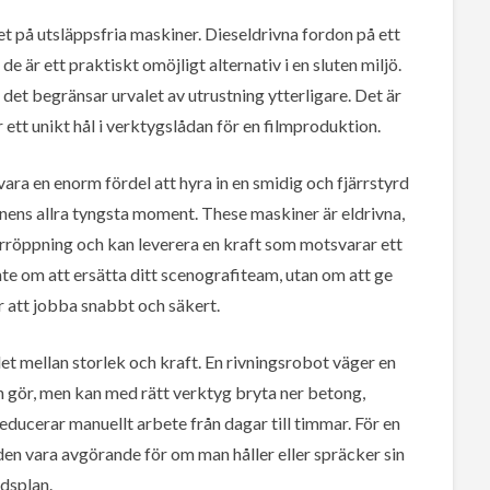
t på utsläppsfria maskiner. Dieseldrivna fordon på ett
de är ett praktiskt omöjligt alternativ i en sluten miljö.
 det begränsar urvalet av utrustning ytterligare. Det är
ett unikt hål i verktygslådan för en filmproduktion.
ara en enorm fördel att hyra in en smidig och fjärrstyrd
nens allra tyngsta moment. These maskiner är eldrivna,
rröppning och kan leverera en kraft som motsvarar ett
nte om att ersätta ditt scenografiteam, utan om att ge
r att jobba snabbt och säkert.
t mellan storlek och kraft. En rivningsrobot väger en
 gör, men kan med rätt verktyg bryta ner betong,
educerar manuellt arbete från dagar till timmar. För en
en vara avgörande för om man håller eller spräcker sin
idsplan.