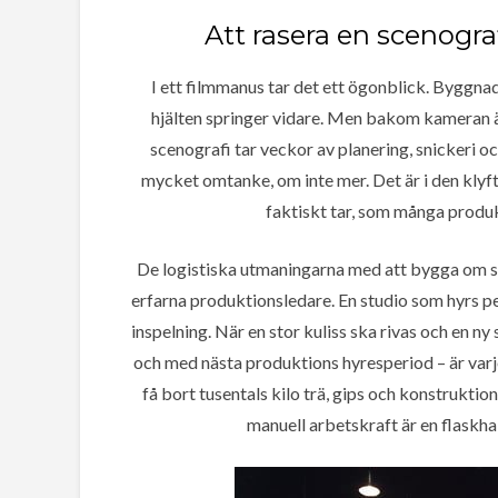
Att rasera en scenogra
I ett filmmanus tar det ett ögonblick. Byggnad
hjälten springer vidare. Men bakom kameran är
scenografi tar veckor av planering, snickeri och
mycket omtanke, om inte mer. Det är i den klyftan
faktiskt tar, som många produk
De logistiska utmaningarna med att bygga om sto
erfarna produktionsledare. En studio som hyrs p
inspelning. När en stor kuliss ska rivas och en ny 
och med nästa produktions hyresperiod – är var
få bort tusentals kilo trä, gips och konstruktio
manuell arbetskraft är en flaskhals