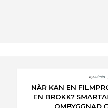
Skip
to
content
frsm.se
Det senaste inom film
by:
admin
NÄR KAN EN FILMPR
EN BROKK? SMARTA
OMBYGGNAD O