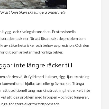
r att logistiken ska fungera under hela
ån bygg- och rivningsbranschen. Professionella
liserade maskiner för att lösa exakt de problem som
skrav, säkerhetsrisker och behov av precision. Och den
 för dig som arbetar med rörliga bilder.
gor inte längre räcker till
en när den väl är fylld med kulisser, rigg, ljusutrustning
n konventionell hjullastare eller grävmaskin. Trånga
 att traditionell tung maskinutrustning helt enkelt inte
na vid att lösa problem med kroppen – och det fungerar,
unga, för stora eller för tidspressade.