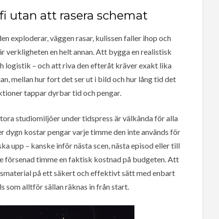
fi utan att rasera schemat
en exploderar, väggen rasar, kulissen faller ihop och
 verkligheten en helt annan. Att bygga en realistisk
 logistik – och att riva den efteråt kräver exakt lika
, mellan hur fort det ser ut i bild och hur lång tid det
tioner tappar dyrbar tid och pengar.
ra studiomiljöer under tidspress är välkända för alla
er dygn kostar pengar varje timme den inte används för
ska upp – kanske inför nästa scen, nästa episod eller till
je försenad timme en faktisk kostnad på budgeten. Att
nsmaterial på ett säkert och effektivt sätt med enbart
 som alltför sällan räknas in från start.