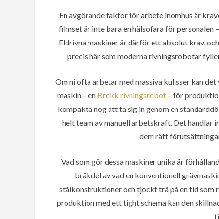
En avgörande faktor för arbete inomhus är krave
filmset är inte bara en hälsofara för personalen – 
Eldrivna maskiner är därför ett absolut krav, och
precis här som moderna rivningsrobotar fyller 
Om ni ofta arbetar med massiva kulisser kan det v
maskin – en
Brokk rivningsrobot
– för produktio
kompakta nog att ta sig in genom en standarddö
helt team av manuell arbetskraft. Det handlar i
dem rätt förutsättninga
Vad som gör dessa maskiner unika är förhållande
bråkdel av vad en konventionell grävmaskin
stålkonstruktioner och tjockt trä på en tid som r
produktion med ett tight schema kan den skillnad
t