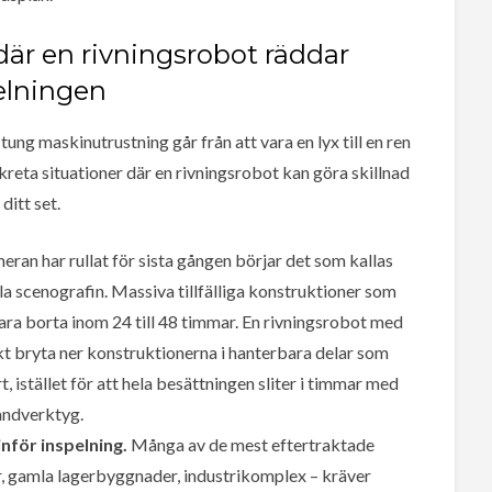
 där en rivningsrobot räddar
elningen
ung maskinutrustning går från att vara en lyx till en ren
reta situationer där en rivningsrobot kan göra skillnad
 ditt set.
ran har rullat för sista gången börjar det som kallas
ela scenografin. Massiva tillfälliga konstruktioner som
ara borta inom 24 till 48 timmar. En rivningsrobot med
skt bryta ner konstruktionerna i hanterbara delar som
 istället för att hela besättningen sliter i timmar med
andverktyg.
inför inspelning.
Många av de mest eftertraktade
r, gamla lagerbyggnader, industrikomplex – kräver