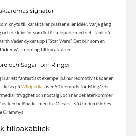
aktärernas signatur
knyts till karaktärer, platser eller idéer. Varje gång
 och de känslor som är förknippade med det. Tänk på
rth Vader dyker upp i ”Star Wars”. Det blir som en
ärker vår koppling till karaktären.
ore och Sagan om Ringen
in är ett fantastiskt exempel på hur ledmotiv skapar en
eskrivs på
Wikipedia
, över 50 ledmotiv för Midgårds
förmedlar trygghet och nostalgi, och när det återkommer
Musiken belönades med tre Oscars, två Golden Globes
re Grammys.
k tillbakablick