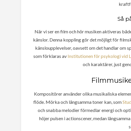
kraftf
Så p
När vi ser en film och hör musiken aktiveras bå
känslor. Denna koppling gör det möjligt för films
känsloupplevelser, oavsett om det handlar om spän
som förklaras av
Institutionen för psykologi vid 
och karaktärer, just ge
Filmmusike
Kompositörer använder olika musikaliska element
flöde. Mörka och långsamma toner kan, som
Stu
och snabba melodier förmedlar energi och op
höjer pulsen i actionscener, medan långsamma
s