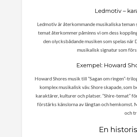
Ledmotiv – kar
Ledmotiv är återkommande musikaliska teman som 
temat återkommer påminns vi om dess koppling
den olycksbådande musiken som spelas när Da
musikalisk signatur som först
Exempel: Howard Sh
Howard Shores musik till ”Sagan om ringen”-trilog
komplex musikalisk väv. Shore skapade, som b
karaktärer, kulturer och platser. ”Shire-temat” 
förstärks känslorna av längtan och hemkomst. 
och t
En historis