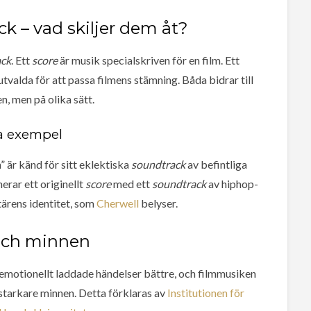
k – vad skiljer dem åt?
ack
. Ett
score
är musik specialskriven för en film. Ett
utvalda för att passa filmens stämning. Båda bidrar till
n, men på olika sätt.
a exempel
n” är känd för sitt eklektiska
soundtrack
av befintliga
erar ett originellt
score
med ett
soundtrack
av hiphop-
tärens identitet, som
Cherwell
belyser.
och minnen
 emotionellt laddade händelser bättre, och filmmusiken
l starkare minnen. Detta förklaras av
Institutionen för