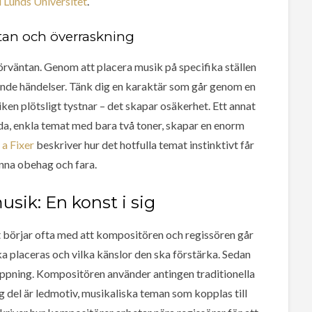
d Lunds Universitet
.
tan och överraskning
rväntan. Genom att placera musik på specifika ställen
de händelser. Tänk dig en karaktär som går genom en
n plötsligt tystnar – det skapar osäkerhet. Ett annat
da, enkla temat med bara två toner, skapar en enorm
a Fixer
beskriver hur det hotfulla temat instinktivt får
änna obehag och fara.
usik: En konst i sig
 börjar ofta med att kompositören och regissören går
 placeras och vilka känslor den ska förstärka. Sedan
ppning. Kompositören använder antingen traditionella
ig del är ledmotiv, musikaliska teman som kopplas till