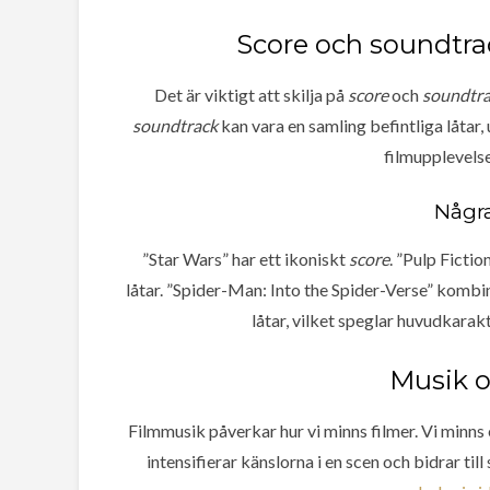
Score och soundtrac
Det är viktigt att skilja på
score
och
soundtr
soundtrack
kan vara en samling befintliga låtar, 
filmupplevelse
Någr
”Star Wars” har ett ikoniskt
score
. ”Pulp Fictio
låtar. ”Spider-Man: Into the Spider-Verse” kombin
låtar, vilket speglar huvudkarak
Musik 
Filmmusik påverkar hur vi minns filmer. Vi minns
intensifierar känslorna i en scen och bidrar til