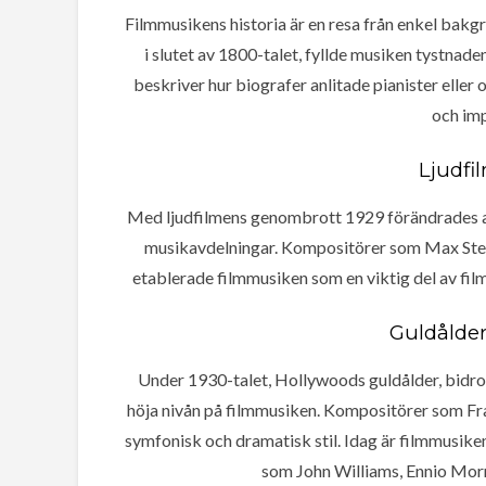
Filmmusikens historia är en resa från enkel bakg
i slutet av 1800-talet, fyllde musiken tystnade
beskriver hur biografer anlitade pianister eller
och imp
Ljudfi
Med ljudfilmens genombrott 1929 förändrades al
musikavdelningar. Kompositörer som Max Steine
etablerade filmmusiken som en viktig del av fil
Guldålder
Under 1930-talet, Hollywoods guldålder, bidrog
höja nivån på filmmusiken. Kompositörer som 
symfonisk och dramatisk stil. Idag är filmmusike
som John Williams, Ennio Mor