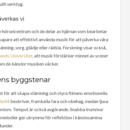
ullt verktyg.
åverkas vi
de hörselcentrum och de delar av hjärnan som bearbetar
kapare att effektivt använda musik för att påverka våra
ning, sorg, glädje eller rädsla. Forskning visar också,
Lunds Universitet
, att musik förstärker minnet av scener
nom de känslor musiken väcker.
ns byggstenar
 för att skapa stämning och styra filmens emotionella
dio44
beskriver, framkalla fara och obehag, medan ljusa
timism. Tempot är också avgörande. Snabba trummor
 melodier ger utrymme för reflektion i känslosamma
tunder.