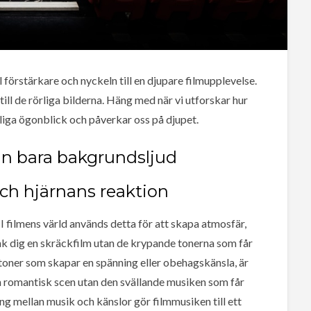
 förstärkare och nyckeln till en djupare filmupplevelse.
ll de rörliga bilderna. Häng med när vi utforskar hur
iga ögonblick och påverkar oss på djupet.
n bara bakgrundsljud
ch hjärnans reaktion
 filmens värld används detta för att skapa atmosfär,
nk dig en skräckfilm utan de krypande tonerna som får
å toner som skapar en spänning eller obehagskänsla, är
g en romantisk scen utan den svällande musiken som får
ng mellan musik och känslor gör filmmusiken till ett