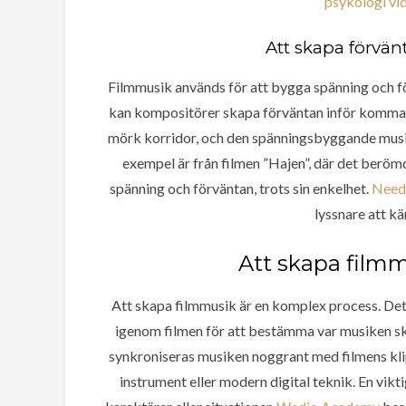
psykologi vi
Att skapa förvän
Filmmusik används för att bygga spänning och fö
kan kompositörer skapa förväntan inför komman
mörk korridor, och den spänningsbyggande musike
exempel är från filmen ”Hajen”, där det beröm
spänning och förväntan, trots sin enkelhet.
Need 
lyssnare att k
Att skapa filmm
Att skapa filmmusik är en komplex process. Det
igenom filmen för att bestämma var musiken ska
synkroniseras musiken noggrant med filmens kli
instrument eller modern digital teknik. En vikt