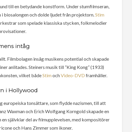
rund till en betydande konstform. Under stumfilmseran,
n i biosalongen och dolde ljudet från projektorn.
Stim
 orkestrar som spelade klassiska stycken, folkmelodier
rovisationer.
lmens intåg
lt. Filmbolagen insåg musikens potential och skapade
r anlitades. Steiners musik till ”King Kong” (1933)
mkonsten, vilket både
Stim
och
Video-DVD
framhåller.
n i Hollywood
 europeiska tonsättare, som flydde nazismen, till att
Franz Waxman och Erich Wolfgang Korngold skapade en
n en självklar del av filmupplevelsen, med kompositörer
ricone och Hans Zimmer som ikoner.